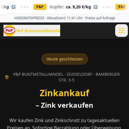
+++
+++
g
Kupfer:
ca. 9,20 €/kg
Ka
↗
P&P
↗
P&P
INDIKATIVPREISE · Aktualisiert:
11:41
Uhr · Preise auf Anfrage
P&P Buntmetallhandel
Heute geschlossen
P&P BUNTMETALLHANDEL · DÜSSELDORF · BAMBERGER
STR. 3-5
Zinkankauf
– Zink verkaufen
Wir kaufen Zink und Zinkschrott zu tagesaktuellen
Preisen an. Sofortige Barzahlung oder Überweisung.