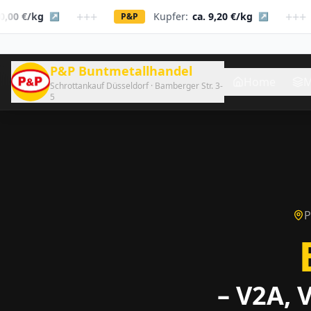
+++
+++
g
Kupfer:
ca. 9,20 €/kg
↗
P&P
↗
P&P
P&P Buntmetallhandel
Home
M
Schrottankauf Düsseldorf · Bamberger Str. 3-
5
P
– V2A, 