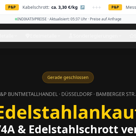
+++
Kabelschrott:
ca. 3,30 €/kg
Messing:
ca. 
↗
P&P
INDIKATIVPREISE · Aktualisiert:
05:37
Uhr · Preise auf Anfrage
etalle
Edelmetalle
Sonderlegierungen
Gerade geschlossen
&P BUNTMETALLHANDEL · DÜSSELDORF · BAMBERGER STR. 
Edelstahlankau
V4A & Edelstahlschrott v