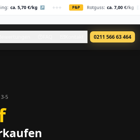
+++
+++
5,70 €/kg
Rotguss:
ca. 7,00 €/kg
↗
P&P
↗
Bewertungen
FAQ
Kontakt
0211 566 63 464
3-5
f
erkaufen