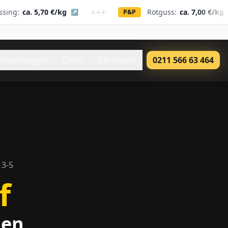
+++
++
 5,70 €/kg
Rotguss:
ca. 7,00 €/kg
↗
P&P
↗
Bewertungen
FAQ
Kontakt
0211 566 63 464
3-5
f
den