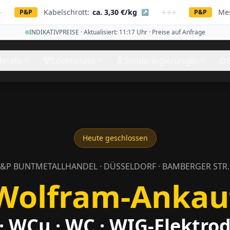
+++
Kabelschrott:
ca. 3,30 €/kg
Messing:
ca.
↗
P&P
INDIKATIVPREISE · Aktualisiert:
11:17
Uhr · Preise auf Anfrage
etalle
Edelmetalle
Sonderlegierungen
Heute geschlossen
&P BUNTMETALLHANDEL · DÜSSELDORF · BAMBERGER STR. 
Wolfram-Ankau
· WCu · WC · WIG-Elektro