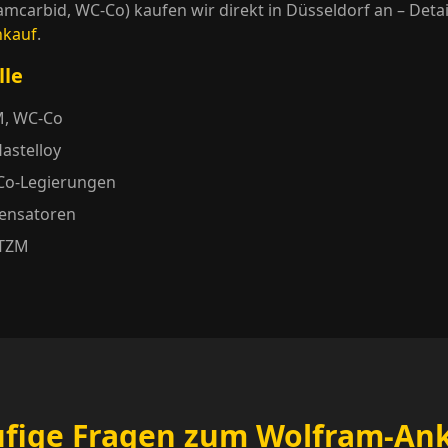
mcarbid, WC-Co) kaufen wir direkt in Düsseldorf an – Detail
nkauf
.
lle
, WC-Co
Hastelloy
, Co-Legierungen
densatoren
 TZM
fige Fragen zum Wolfram-An