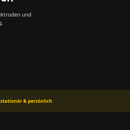
ektroden und
g.
 stationär & persönlich