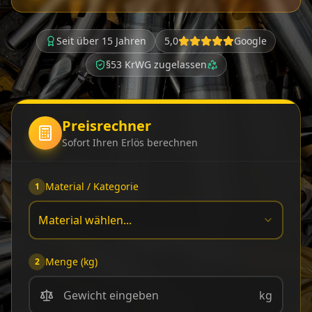
Seit über 15 Jahren
5,0
Google
§53 KrWG zugelassen
Preisrechner
Sofort Ihren Erlös berechnen
Material / Kategorie
1
Material wählen...
Menge (kg)
2
kg