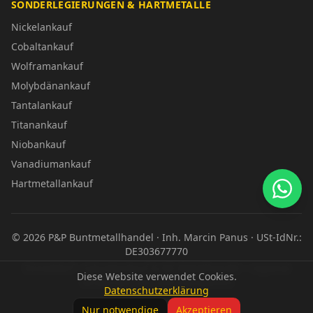
SONDERLEGIERUNGEN & HARTMETALLE
Nickelankauf
Cobaltankauf
Wolframankauf
Molybdänankauf
Tantalankauf
Titanankauf
Niobankauf
Vanadiumankauf
Hartmetallankauf
©
2026
P&P Buntmetallhandel · Inh. Marcin Panus · USt-IdNr.:
DE303677770
Düsseldorf · Schrottankauf & NE-Metallhandel – regional
Diese Website verwendet Cookies.
verwurzelt, fair und transparent
Datenschutzerklärung
Impressum
Datenschutz
Nur notwendige
Akzeptieren