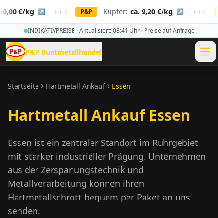
+++
+++
,00 €/kg
Kupfer:
ca. 9,20 €/kg
↗
P&P
↗
P
INDIKATIVPREISE · Aktualisiert:
08:41
Uhr · Preise auf Anfrage
P&P Buntmetallhandel
Startseite
Hartmetall Ankauf
Essen
Hartmetall Ankauf Essen
Essen ist ein zentraler Standort im Ruhrgebiet
mit starker industrieller Prägung. Unternehmen
aus der Zerspanungstechnik und
Metallverarbeitung können ihren
Hartmetallschrott bequem per Paket an uns
senden.